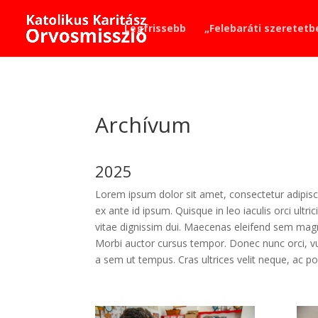
Legfrissebb
„Felebaráti szeretetb
Archívum
2025
Lorem ipsum dolor sit amet, consectetur adipiscin
ex ante id ipsum. Quisque in leo iaculis orci ultr
vitae dignissim dui. Maecenas eleifend sem mag
Morbi auctor cursus tempor. Donec nunc orci, vulp
a sem ut tempus. Cras ultrices velit neque, ac p