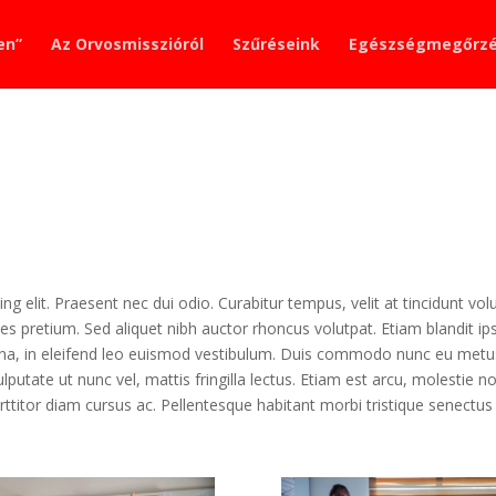
en”
Az Orvosmisszióról
Szűréseink
Egészségmegőrz
g elit. Praesent nec dui odio. Curabitur tempus, velit at tincidunt vol
icies pretium. Sed aliquet nibh auctor rhoncus volutpat. Etiam blandit i
na, in eleifend leo euismod vestibulum. Duis commodo nunc eu metus 
utate ut nunc vel, mattis fringilla lectus. Etiam est arcu, molestie n
orttitor diam cursus ac. Pellentesque habitant morbi tristique senectu