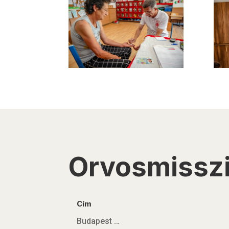
Orvosmissz
Cím
Budapest …