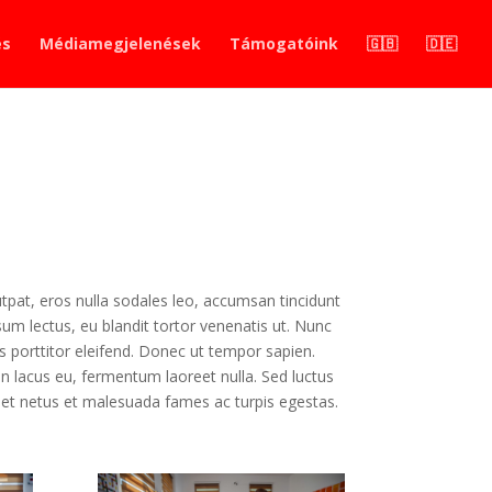
és
Médiamegjelenések
Támogatóink
🇬🇧
🇩🇪
utpat, eros nulla sodales leo, accumsan tincidunt
psum lectus, eu blandit tortor venenatis ut. Nunc
porttitor eleifend. Donec ut tempor sapien.
on lacus eu, fermentum laoreet nulla. Sed luctus
s et netus et malesuada fames ac turpis egestas.